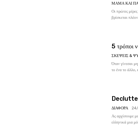
ΜΑΜΆ ΚΑΙ ΠΑ
Οι πρώτες μέρες
βρίσκεται πλέον
5 τρόποι ν
ΣΚΈΨΕΙΣ & Ψ
Όταν γίνεσαι μη
το ένα το άλλο,
Declutter
ΔΙΆΦΟΡΑ
24
Ας αρχίσουμε με
ελληνικά μια μό