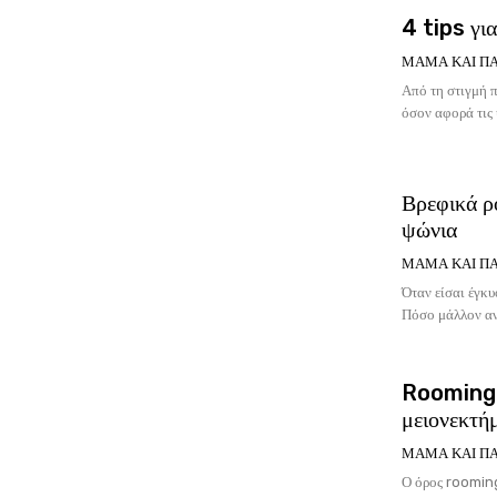
4 tips γι
ΜΑΜΆ ΚΑΙ ΠΑ
Από τη στιγμή π
όσον αφορά τις υ
Βρεφικά ρο
ψώνια
ΜΑΜΆ ΚΑΙ ΠΑ
Όταν είσαι έγκυ
Πόσο μάλλον αν 
Rooming i
μειονεκτή
ΜΑΜΆ ΚΑΙ ΠΑ
Ο όρος rooming