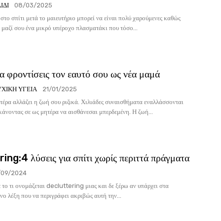
ΙΔΊ
08/03/2025
 στο σπίτι μετά το μαιευτήριο μπορεί να είναι πολύ χαρούμενες καθώς
 μαζί σου ένα μικρό υπέροχο πλασματάκι που τόσο...
α φροντίσεις τον εαυτό σου ως νέα μαμά
ΥΧΙΚΉ ΥΓΕΊΑ
21/01/2025
τέρα αλλάζει η ζωή σου ριζικά. Χιλιάδες συναισθήματα εναλλάσσονται
 κάνοντας σε ως μητέρα να αισθάνεσαι μπερδεμένη. Η ζωή...
ing:4 λύσεις για σπίτι χωρίς περιττά πράγματα
/09/2024
 το τι ονομάζεται decluttering μιας και δε ξέρω αν υπάρχει στα
νο λέξη που να περιγράφει ακριβώς αυτή την...