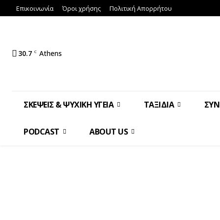
Επικοινωνία
Όροι χρήσης
Πολιτική Απορρήτου
30.7
C
Athens
ΣΚΈΨΕΙΣ & ΨΥΧΙΚΉ ΥΓΕΊΑ
ΤΑΞΊΔΙΑ
ΣΥΝ
PODCAST
ABOUT US