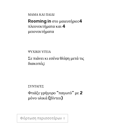
ΜΑΜΆ ΚΑΙ ΠΑΙΔΊ
Rooming in στο μαιευτήριο:4
πλεονεκτήματα και 4
μειονεκτήματα
ΨΥΧΙΚΉ ΥΓΕΊΑ
Σε πιάνει κι εσένα θλίψη μετά τις
διακοπές;
ΣΥΝΤΑΓΈΣ
Φτιάξε γρήγορο “παγωτό” με 2
μόνο υλικά (βίντεο)
Φόρτωση περισσοτέρων