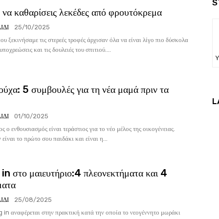
S
α να καθαρίσεις λεκέδες από φρουτόκρεμα
ΙΔΊ
25/10/2025
ου ξεκινήσαμε τις στερεές τροφές άρχισαν όλα να είναι λίγο πιο δύσκολα
ποχρεώσεις και τις δουλειές του σπιτιού....
Υ
ύχα: 5 συμβουλές για τη νέα μαμά πριν τα
L
ΙΔΊ
01/10/2025
ος ο ενθουσιασμός είναι τεράστιος για το νέο μέλος της οικογένειας.
είναι το πρώτο σου παιδάκι και είναι η...
n στο μαιευτήριο:4 πλεονεκτήματα και 4
ματα
ΙΔΊ
25/08/2025
 in αναφέρεται στην πρακτική κατά την οποία το νεογέννητο μωράκι