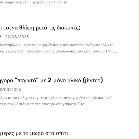
ιο δωμάτιο με τη μητέρα του καθ’ όλη τη...
κι εσένα θλίψη μετά τις διακοπές;
Α
22/08/2025
αι συνήθως οι μέρες που περιμένουν οι περισσότεροι άνθρωποι όλο το
ρες ή λίγες εβδομάδες ξεκούρασης, χαλάρωσης και ξεγνοιασιάς. Ήλιος,...
ήγορο “παγωτό” με 2 μόνο υλικά (βίντεο)
2/08/2025
ιάνει κι εσένα λιγούρα για κάτι γλυκό και παγωμένο τα καλοκαιρινά
τι εμένα με πιάνει τα περισσότερα απογεύματα. Έτσι,...
μέρες με το μωρό στο σπίτι