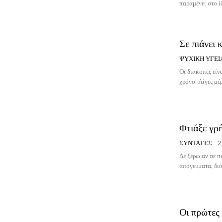
παραμένει στο ίδ
Σε πιάνει 
ΨΥΧΙΚΉ ΥΓΕΊ
Οι διακοπές είν
χρόνο. Λίγες μέ
Φτιάξε γρ
ΣΥΝΤΑΓΈΣ
2
Δε ξέρω αν σε π
απογεύματα, διό
Οι πρώτες 