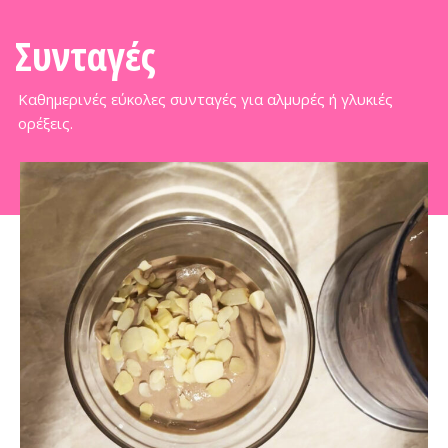
Συνταγές
Καθημερινές εύκολες συνταγές για αλμυρές ή γλυκιές
ορέξεις.