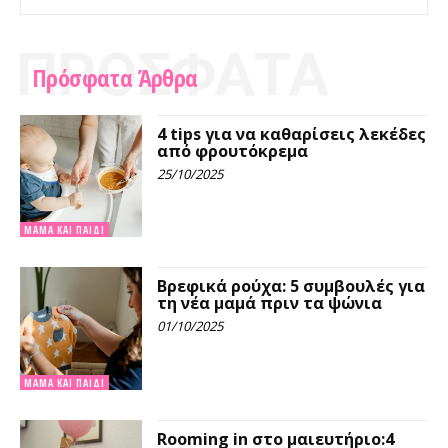
ΠΡΟΣΦΑΤΑ
Πρόσφατα Άρθρα
4 tips για να καθαρίσεις λεκέδες
από φρουτόκρεμα
25/10/2025
ΜΑΜΆ ΚΑΙ ΠΑΙΔΊ
Βρεφικά ρούχα: 5 συμβουλές για
τη νέα μαμά πριν τα ψώνια
01/10/2025
ΜΑΜΆ ΚΑΙ ΠΑΙΔΊ
Rooming in στο μαιευτήριο:4