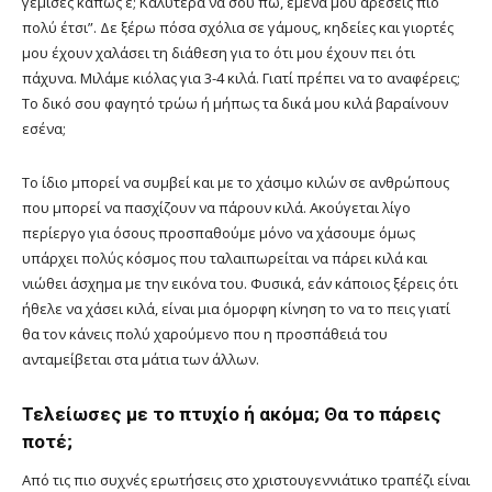
γέμισες κάπως ε; Καλύτερα να σου πω, εμένα μου αρέσεις πιο
πολύ έτσι”. Δε ξέρω πόσα σχόλια σε γάμους, κηδείες και γιορτές
μου έχουν χαλάσει τη διάθεση για το ότι μου έχουν πει ότι
πάχυνα. Μιλάμε κιόλας για 3-4 κιλά. Γιατί πρέπει να το αναφέρεις;
Το δικό σου φαγητό τρώω ή μήπως τα δικά μου κιλά βαραίνουν
εσένα;
Το ίδιο μπορεί να συμβεί και με το χάσιμο κιλών σε ανθρώπους
που μπορεί να πασχίζουν να πάρουν κιλά. Ακούγεται λίγο
περίεργο για όσους προσπαθούμε μόνο να χάσουμε όμως
υπάρχει πολύς κόσμος που ταλαιπωρείται να πάρει κιλά και
νιώθει άσχημα με την εικόνα του. Φυσικά, εάν κάποιος ξέρεις ότι
ήθελε να χάσει κιλά, είναι μια όμορφη κίνηση το να το πεις γιατί
θα τον κάνεις πολύ χαρούμενο που η προσπάθειά του
ανταμείβεται στα μάτια των άλλων.
Τελείωσες με το πτυχίο ή ακόμα; Θα το πάρεις
ποτέ;
Από τις πιο συχνές ερωτήσεις στο χριστουγεννιάτικο τραπέζι είναι