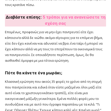
τους κρατάνε πίσω.
Διαβάστε επίσης:
5 τρόποι για να ανανεώσετε τη
σχέση σας
Επομένως, προφανώς για να μην έχει παντρευτεί είτε έχει
κάποιον/α αλλά δε νιώθει ακόμα σίγουρος για το επόμενο βήμα,
είτε δεν έχει κανέναν και αδυνατεί να βρει ένα ταίρι ή μπορεί να
έχει κάποιον αλλά να μη τους το επιτρέπουν τα οικονομικά τους
να παντρευτούν. Σε οποιαδήποτε περίπτωση, όμως, δε θα
αισθανθεί όμορφα με μια τέτοια ερώτηση.
Πότε θα κάνετε ένα μωράκι;
Κλασσική ερώτηση που ακούς 35 φορές το χρόνο από τη στιγμή
που παντρεύεσαι και ειδικά όταν είστε μαζεμένοι όλοι μαζί είτε
αυτό είναι το χριστουγεννιάτικο τραπέζι, είτε είναι μια
οικογενειακή μάζωξη γενικότερα. Εμένα πολλές φορές μου το
συνδυάζανε και με αυτό που έγραφα παραπάνω με τα κιλά. “Τι
έγινε; Πάχυνες βλέπω; Έχουμε κάποιο καλό νέο; Κανένα μωρό;”