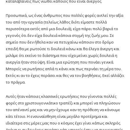
καταλαβαίνεις πως νιώθει κάποιος που είναι άνεργος.
Προσωπικά, ως ένας άνθρωπος που πολλές φορές αντλεί την αξία
του από την εργασία (τελείως λάθος διότι είμαστε πολλά
περισσότερα εκτός από μια δουλειά), είχα πάρει πολύ βαριά το
γεγονός ότι δεν είχα δουλειά κάποια στιγμή της ζωής μου. Σε
σημείο που δεν ήθελα καν να πετυχαίνω κάποιον στο δρόμο
επειδή θα με ρωτούσε τι δουλειά κάνω και θα έλεγα άνεργη και
μιλάμε ότι εκείνο το διάστημα που είχα μείνει χωρίς δουλειά η
ανεργία ήταν στα ύψη. Είναι μια ερώτηση που πονάει γενικά.
Μπορείς να ρωτήσεις απλά τι κάνει και πως περνάει τη μέρα του.
Εκτός κι αν το έχεις περάσει και θες να τον βοηθήσεις. Εκεί αλλάζει
το πράγμα.
Αυτές ήταν κάποιες κλασσικές ερωτήσεις που γίνονται πολλές
φορές στο χριστουγεννιάτικο τραπέζι και μπορεί να πληγώσουν
τον απέναντί μας και να μην έχουμε καν τη πρόθεση να κάνουμε
κάτι τέτοιο. Η ενσυναίσθηση είναι μεγάλο προτέρημα και
ιδιαίτερα στις μέρες μας που ο κόσμος έχει γίνει κάπως σκληρός.
Ακόμη κι αν δεν έχεις περάσει κάτι μπορείς έστω να συμμεριστείς