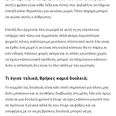
Αυτή η φράση είναι κάθε λέξη και πόνος πια. Δηλαδή κι αν πάχυνε
επειδή κάνει θεραπείες για να κάνει μωρό; Πόσο άσχημα μπορεί
να νιώσει αυτός ο άνθρωπος.
Επειδή δεν έρχονται όλα τα μωρά σε αυτή τη γη εύκολα και
υπάρχει από πίσω και σωματικός αλλά ακόμη περισσότερο
ψυχικός πόνος, καλύτερα μη ρωτήσεις τίποτα από αυτά. Εάν είναι
να έρθει ένα μωρό ή να είναι στη κοιλιά κάποιου θα το πάρεις κι
εσύ είδηση. Κάποιες φορές ακόμη και οι απλές ερωτήσεις χωρίς
να έχουν κάποια κακή πρόθεση, μπορεί να πληγώσουν κάποιον
διότι η απάντηση δεν είναι το ίδιο απλή με την ερώτηση.
Τι έγινε τελικά; Βρήκες καμιά δουλειά;
Το κομμάτι της δουλειάς είναι κάτι πολύ σημαντικό για όλους μας
διότι μπαίνουν και οι συνθήκες διαβίωσης στη μέση. Εάν εσύ όμως
είσαι σε μια δουλειά χρόνια ή έτυχε να έχεις κάποιον γνωστό που
σε πρότεινε ή γενικά απλά δε σου έτυχε να ψάξεις και να
υποφέρεις με το να μη βρίσκεις δουλειά, μπορεί να μη