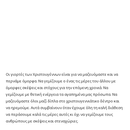
Οι γιορτές των Χριστουγέννων είναι για να μαζευόμαστε και να
περνάμε όμορφα. Να γεμίζουμε ο ένας τις μέρες του άλλου με
όμορφες σκέψεις και στόχους για την επόμενη χρονιά. Να
γεμίζουμε με θετική ενέργεια τα αγαπημένα μας πρόσωπα. Να
μαζευόμαστε όλοι μαζί δίπλα στο χριστουγεννιάτικο δέντρο και
να ηρεμούμε. Αυτά συμβαίνουν όταν έχουμε όλη τη καλή διάθεση
να περάσουμε καλά τις μέρες αυτές κι όχι να γεμίζουμε τους
ανθρώπους με σκέψεις και στεναχώριες.