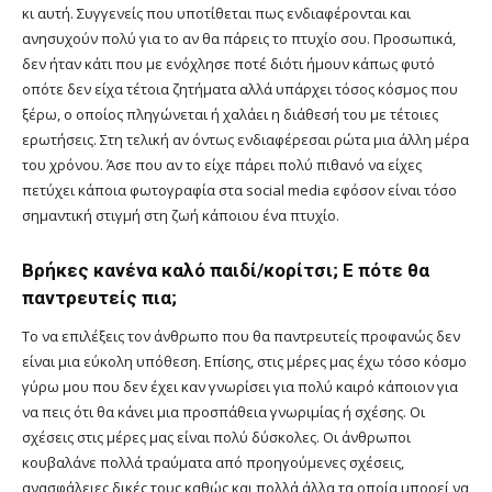
κι αυτή. Συγγενείς που υποτίθεται πως ενδιαφέρονται και
ανησυχούν πολύ για το αν θα πάρεις το πτυχίο σου. Προσωπικά,
δεν ήταν κάτι που με ενόχλησε ποτέ διότι ήμουν κάπως φυτό
οπότε δεν είχα τέτοια ζητήματα αλλά υπάρχει τόσος κόσμος που
ξέρω, ο οποίος πληγώνεται ή χαλάει η διάθεσή του με τέτοιες
ερωτήσεις. Στη τελική αν όντως ενδιαφέρεσαι ρώτα μια άλλη μέρα
του χρόνου. Άσε που αν το είχε πάρει πολύ πιθανό να είχες
πετύχει κάποια φωτογραφία στα social media εφόσον είναι τόσο
σημαντική στιγμή στη ζωή κάποιου ένα πτυχίο.
Βρήκες κανένα καλό παιδί/κορίτσι; Ε πότε θα
παντρευτείς πια;
Το να επιλέξεις τον άνθρωπο που θα παντρευτείς προφανώς δεν
είναι μια εύκολη υπόθεση. Επίσης, στις μέρες μας έχω τόσο κόσμο
γύρω μου που δεν έχει καν γνωρίσει για πολύ καιρό κάποιον για
να πεις ότι θα κάνει μια προσπάθεια γνωριμίας ή σχέσης. Οι
σχέσεις στις μέρες μας είναι πολύ δύσκολες. Οι άνθρωποι
κουβαλάνε πολλά τραύματα από προηγούμενες σχέσεις,
ανασφάλειες δικές τους καθώς και πολλά άλλα τα οποία μπορεί να