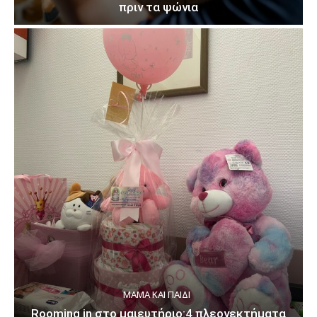
πριν τα ψώνια
ΜΑΜΆ ΚΑΙ ΠΑΙΔΊ
Rooming in στο μαιευτήριο:4 πλεονεκτήματα