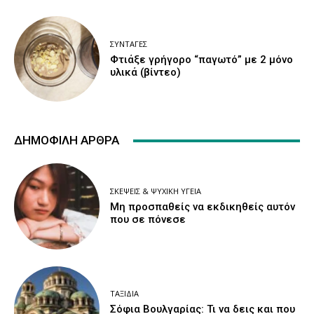
ΣΥΝΤΑΓΈΣ
Φτιάξε γρήγορο “παγωτό” με 2 μόνο
υλικά (βίντεο)
ΔΗΜΟΦΙΛΉ ΆΡΘΡΑ
ΣΚΈΨΕΙΣ & ΨΥΧΙΚΉ ΥΓΕΊΑ
Μη προσπαθείς να εκδικηθείς αυτόν
που σε πόνεσε
ΤΑΞΊΔΙΑ
Σόφια Βουλγαρίας: Τι να δεις και που