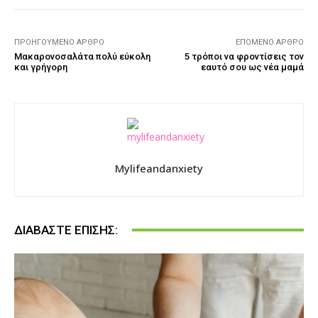
ΠΡΟΗΓΟΎΜΕΝΟ ΆΡΘΡΟ
ΕΠΌΜΕΝΟ ΆΡΘΡΟ
Μακαρονοσαλάτα πολύ εύκολη
5 τρόποι να φροντίσεις τον
και γρήγορη
εαυτό σου ως νέα μαμά
Mylifeandanxiety
ΔΙΑΒΆΣΤΕ ΕΠΊΣΗΣ: