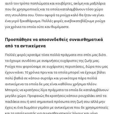
αυτό τον τρόπο παπλώματα και κουβέρτες, ακόμη και μαξιλάρια
που δε χρησιμοποιείς και τα οποία καταλαμβάνουν τόσο χώρο
στη ντουλάπα σου. Όσον αφορά τα ρούχα καλό θα ήταν να γίνει
ένα γερό ξεκαθάρισμα. Πολλές φορές ανεβοκατεβάζουμε ρούχα
για χρόνια τα οποία ούτε καν θυμόμαστε.
Προσπάθησε να αποσυνδεθείς συναισθηματικά
από τα αντικείμενα
Πολλές φορές κρατάμε τόσα πολλά πράγματα στο σπίτι μας διότι
τα έχουμε συνδέσει με αναμνήσεις ευχάριστες της ζωής μας.
Ρούχα που φορούσαμε σε ευχάριστες περιστάσεις, δώρα που μας
έχουν κάνει 10 χρόνια πριν και τα οποία μπορεί να έχουμε βάλει
πολύ βαθιά σε κάποιο συρτάρι και γενικότερα πάρα πολλά
αντικείμενα τα οποία δε μας είναι καθόλου χρήσιμα πλέον.
Μπορείς να κρατήσεις λίγα πράγματα τα οποία δε καταλαμβάνουν
μεγάλο χώρο. Προφανώς θα κρατήσεις κάποιο ρουχαλάκι από τα
παιδάκια σου ή από σημαντικά πρόσωπα στη ζωή σου αλλά μην
έχεις κι ένα δωμάτιο γεμάτο με αντικείμενα που δε χρησιμοποιείς
και τα οποία κρατάς για συναισθηματικούς λόγους και μόνο.