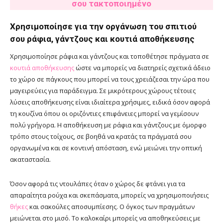
σου τακτοποιημένο
Χρησιμοποίησε για την οργάνωση του σπιτιού
σου ράφια, γάντζους και κουτιά αποθήκευσης
Χρησιμοποίησε ράφια και γάντζους και τοποθέτησε πράγματα σε
κουτιά αποθήκευσης
ώστε να μπορείς να διατηρείς σχετικά άδειο
το χώρο σε πάγκους που μπορεί να τους χρειάζεσαι την ώρα που
μαγειρεύεις για παράδειγμα. Σε μικρότερους χώρους τέτοιες
λύσεις αποθήκευσης είναι ιδιαίτερα χρήσιμες, ειδικά όσον αφορά
τη κουζίνα όπου οι οριζόντιες επιφάνειες μπορεί να γεμίσουν
πολύ γρήγορα. Η αποθήκευση με ράφια και γάντζους με όμορφο
τρόπο στους τοίχους, σε βοηθά να κρατάς τα πράγματά σου
οργανωμένα και σε κοντινή απόσταση, ενώ μειώνει την οπτική
ακαταστασία.
Όσον αφορά τις ντουλάπες όταν ο χώρος δε φτάνει για τα
απαραίτητα ρούχα και σκεπάσματα, μπορείς να χρησιμοποιήσεις
θήκες
και σακούλες αποσυμπίεσης. Ο όγκος των πραγμάτων
μειώνεται στο μισό. Το καλοκαίρι μπορείς να αποθηκεύσεις με