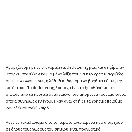
Ας αρχίσουμε με το τι ονομάζεται decluttering μιας και δε ξέρω αν
υπάρχει στα ελληνικά μια μόνο λέξη που να περιγράφει ακριβώς
αυτή την έννοια. Ίσως η λέξη ξεκαθάρισμα να βοηθάει κάπως την
κατάσταση. Το decluttering, λοιπόν, είναι το ξεκαθάρισμα του
σπιτιού από τα περιττά αντικείμενα που μπορεί να κρατάμε και τα
οποία συνήθως δεν έχουμε καν ανάγκη ή δε τα χρησιμοποιούμε
καν εδώ και πολύ καιρό.
Αυτό το ξεκαθάρισμα από τα περιττά αντικείμενα που υπάρχουν
σε όλους τους χώρους του σπιτιού είναι πραγματικά