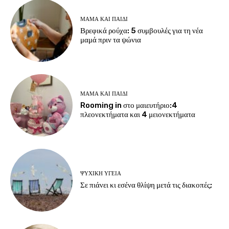
ΜΑΜΆ ΚΑΙ ΠΑΙΔΊ
Βρεφικά ρούχα: 5 συμβουλές για τη νέα
μαμά πριν τα ψώνια
ΜΑΜΆ ΚΑΙ ΠΑΙΔΊ
Rooming in στο μαιευτήριο:4
πλεονεκτήματα και 4 μειονεκτήματα
ΨΥΧΙΚΉ ΥΓΕΊΑ
Σε πιάνει κι εσένα θλίψη μετά τις διακοπές;