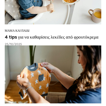
ΜΑΜΆ ΚΑΙ ΠΑΙΔΊ
4 tips για να καθαρίσεις λεκέδες από φρουτόκρεμα
25/10/2025