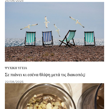
25/08/2025
ΨΥΧΙΚΉ ΥΓΕΊΑ
Σε πιάνει κι εσένα θλίψη μετά τις διακοπές;
22/08/2025