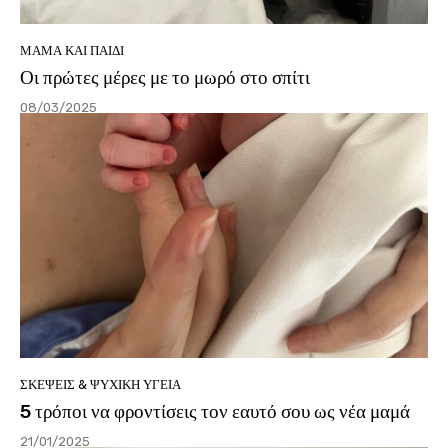
ΜΑΜΆ ΚΑΙ ΠΑΙΔΊ
Οι πρώτες μέρες με το μωρό στο σπίτι
08/03/2025
ΣΚΈΨΕΙΣ & ΨΥΧΙΚΉ ΥΓΕΊΑ
5 τρόποι να φροντίσεις τον εαυτό σου ως νέα μαμά
21/01/2025