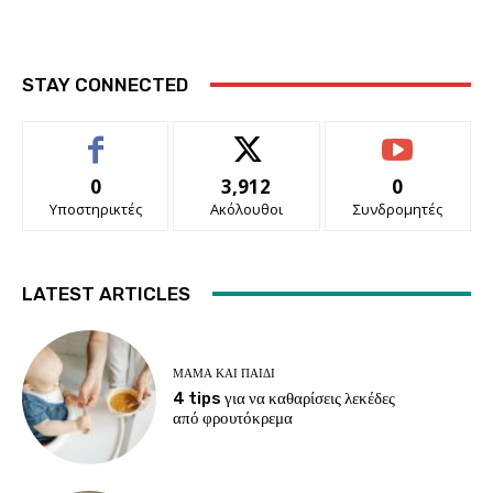
STAY CONNECTED
0
3,912
0
Υποστηρικτές
Ακόλουθοι
Συνδρομητές
LATEST ARTICLES
ΜΑΜΆ ΚΑΙ ΠΑΙΔΊ
4 tips για να καθαρίσεις λεκέδες
από φρουτόκρεμα