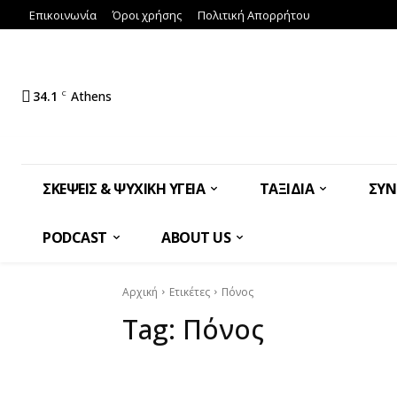
Επικοινωνία
Όροι χρήσης
Πολιτική Απορρήτου
34.1
C
Athens
ΣΚΈΨΕΙΣ & ΨΥΧΙΚΉ ΥΓΕΊΑ
ΤΑΞΊΔΙΑ
ΣΥΝ
PODCAST
ABOUT US
Αρχική
Ετικέτες
Πόνος
Tag:
Πόνος