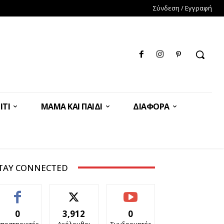
Σύνδεση / Εγγραφή
ΊΤΙ
ΜΑΜΆ ΚΑΙ ΠΑΙΔΊ
ΔΙΆΦΟΡΑ
TAY CONNECTED
0
3,912
0
ποστηρικτές
Ακόλουθοι
Συνδρομητές