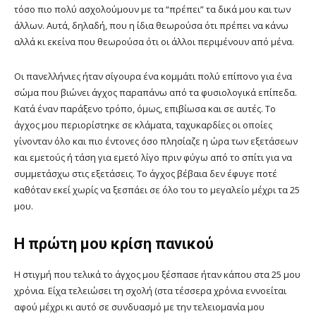
τόσο πιο πολύ ασχολούμουν με τα “πρέπει” τα δικά μου και των
άλλων. Αυτά, δηλαδή, που η ίδια θεωρούσα ότι πρέπει να κάνω
αλλά κι εκείνα που θεωρούσα ότι οι άλλοι περιμένουν από μένα.
Οι πανελλήνιες ήταν σίγουρα ένα κομμάτι πολύ επίπονο για ένα
σώμα που βιώνει άγχος παραπάνω από τα φυσιολογικά επίπεδα.
Κατά έναν παράξενο τρόπο, όμως, επιβίωσα και σε αυτές. Το
άγχος μου περιορίστηκε σε κλάματα, ταχυκαρδίες οι οποίες
γίνονταν όλο και πιο έντονες όσο πλησίαζε η ώρα των εξετάσεων
και εμετούς ή τάση για εμετό λίγο πριν φύγω από το σπίτι για να
συμμετάσχω στις εξετάσεις. Το άγχος βέβαια δεν έφυγε ποτέ
καθόταν εκεί χωρίς να ξεσπάει σε όλο του το μεγαλείο μέχρι τα 25
μου.
Η πρώτη μου κρίση πανικού
Η στιγμή που τελικά το άγχος μου ξέσπασε ήταν κάπου στα 25 μου
χρόνια. Είχα τελειώσει τη σχολή (στα τέσσερα χρόνια εννοείται
αφού μέχρι κι αυτό σε συνδυασμό με την τελειομανία μου