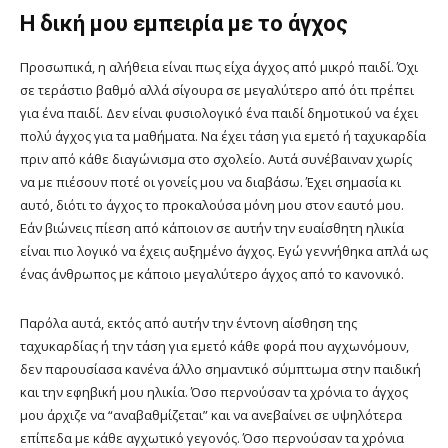
Η δική μου εμπειρία με το άγχος
Προσωπικά, η αλήθεια είναι πως είχα άγχος από μικρό παιδί. Όχι
σε τεράστιο βαθμό αλλά σίγουρα σε μεγαλύτερο από ότι πρέπει
για ένα παιδί. Δεν είναι φυσιολογικό ένα παιδί δημοτικού να έχει
πολύ άγχος για τα μαθήματα. Να έχει τάση για εμετό ή ταχυκαρδία
πριν από κάθε διαγώνισμα στο σχολείο. Αυτά συνέβαιναν χωρίς
να με πιέσουν ποτέ οι γονείς μου να διαβάσω. Έχει σημασία κι
αυτό, διότι το άγχος το προκαλούσα μόνη μου στον εαυτό μου.
Εάν βιώνεις πίεση από κάποιον σε αυτήν την ευαίσθητη ηλικία
είναι πιο λογικό να έχεις αυξημένο άγχος. Εγώ γεννήθηκα απλά ως
ένας άνθρωπος με κάποιο μεγαλύτερο άγχος από το κανονικό.
Παρόλα αυτά, εκτός από αυτήν την έντονη αίσθηση της
ταχυκαρδίας ή την τάση για εμετό κάθε φορά που αγχωνόμουν,
δεν παρουσίασα κανένα άλλο σημαντικό σύμπτωμα στην παιδική
και την εφηβική μου ηλικία. Όσο περνούσαν τα χρόνια το άγχος
μου άρχιζε να “αναβαθμίζεται” και να ανεβαίνει σε υψηλότερα
επίπεδα με κάθε αγχωτικό γεγονός. Όσο περνούσαν τα χρόνια