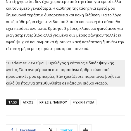
Να εξηγήσω ότι δεν έχω χειρότερο από την τάση για εμετό αλλά
και τον εμετό γενικότερα. Η αίσθηση της τάσης για εμετό μου
δημιουργεί τεράστια δυσαρέσκεια και κακή διάθεση. Για το λόγο
αυτό, κάθε μέρα είχα την ίδια απελπισία και σκέψη ότι αύριο θα
έχει περάσει όλο αυτό. Κράτησε 3 μέρες, κλασσικό φαινόμενο για
μια γαστρεντερίτιδα αλλά για μένα οι 3 μέρες φάνηκαν πολλές κι
αφού ψυχικά και σωματικά ήμουν σε κακή κατάσταση ξυπνάω την
τέταρτη μέρα με τη πρώτη μου κρίση πανικού.
*Disclaimer: Δεν είμαι ψυχολόγος ή κάποιος ειδικός ψυχικής
υγείας. Όσα αναφέρονται στο παραπάνω άρθρο είναι από
προσωπικές μου εμπειρίες. Εάν χρειάζεστε παραπάνω βοήθεια
καλό θα ήταν να απευθυνθείτε σε κάποιον ειδικό γιατρό.
TAGS
ΑΓΧΟΣ
ΚΡΙΣΕΙΣ ΠΑΝΙΚΟΥ
ΨΥΧΙΚΗ ΥΓΕΙΑ
Facebook
Twitter