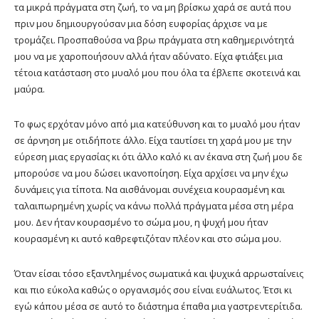
τα μικρά πράγματα στη ζωή, το να μη βρίσκω χαρά σε αυτά που
πριν μου δημιουργούσαν μια δόση ευφορίας άρχισε να με
τρομάζει. Προσπαθούσα να βρω πράγματα στη καθημερινότητά
μου να με χαροποιήσουν αλλά ήταν αδύνατο. Είχα φτιάξει μια
τέτοια κατάσταση στο μυαλό μου που όλα τα έβλεπε σκοτεινά και
μαύρα.
Το φως ερχόταν μόνο από μια κατεύθυνση και το μυαλό μου ήταν
σε άρνηση με οτιδήποτε άλλο. Είχα ταυτίσει τη χαρά μου με την
εύρεση μιας εργασίας κι ότι άλλο καλό κι αν έκανα στη ζωή μου δε
μπορούσε να μου δώσει ικανοποίηση. Είχα αρχίσει να μην έχω
δυνάμεις για τίποτα. Να αισθάνομαι συνέχεια κουρασμένη και
ταλαιπωρημένη χωρίς να κάνω πολλά πράγματα μέσα στη μέρα
μου. Δεν ήταν κουρασμένο το σώμα μου, η ψυχή μου ήταν
κουρασμένη κι αυτό καθρεφτιζόταν πλέον και στο σώμα μου.
Όταν είσαι τόσο εξαντλημένος σωματικά και ψυχικά αρρωσταίνεις
και πιο εύκολα καθώς ο οργανισμός σου είναι ευάλωτος. Έτσι κι
εγώ κάπου μέσα σε αυτό το διάστημα έπαθα μια γαστρεντερίτιδα.