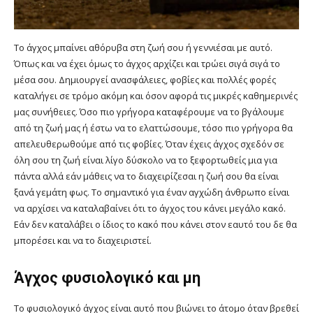
Το άγχος μπαίνει αθόρυβα στη ζωή σου ή γεννιέσαι με αυτό.
Όπως και να έχει όμως το άγχος αρχίζει και τρώει σιγά σιγά το
μέσα σου. Δημιουργεί ανασφάλειες, φοβίες και πολλές φορές
καταλήγει σε τρόμο ακόμη και όσον αφορά τις μικρές καθημερινές
μας συνήθειες. Όσο πιο γρήγορα καταφέρουμε να το βγάλουμε
από τη ζωή μας ή έστω να το ελαττώσουμε, τόσο πιο γρήγορα θα
απελευθερωθούμε από τις φοβίες. Όταν έχεις άγχος σχεδόν σε
όλη σου τη ζωή είναι λίγο δύσκολο να το ξεφορτωθείς μια για
πάντα αλλά εάν μάθεις να το διαχειρίζεσαι η ζωή σου θα είναι
ξανά γεμάτη φως. Το σημαντικό για έναν αγχώδη άνθρωπο είναι
να αρχίσει να καταλαβαίνει ότι το άγχος του κάνει μεγάλο κακό.
Εάν δεν καταλάβει ο ίδιος το κακό που κάνει στον εαυτό του δε θα
μπορέσει και να το διαχειριστεί.
Άγχος φυσιολογικό και μη
Το φυσιολογικό άγχος είναι αυτό που βιώνει το άτομο όταν βρεθεί