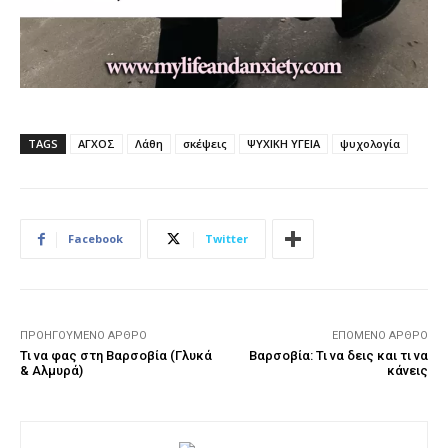
TAGS
ΑΓΧΟΣ
Λάθη
σκέψεις
ΨΥΧΙΚΗ ΥΓΕΙΑ
ψυχολογία
Facebook
Twitter
ΠΡΟΗΓΟΎΜΕΝΟ ΆΡΘΡΟ
ΕΠΌΜΕΝΟ ΆΡΘΡΟ
Τι να φας στη Βαρσοβία (Γλυκά
Βαρσοβία: Τι να δεις και τι να
& Αλμυρά)
κάνεις