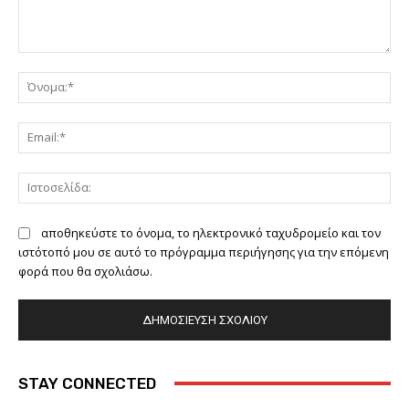
Σχόλιο:
Όν
Ema
Ιστ
αποθηκεύστε το όνομα, το ηλεκτρονικό ταχυδρομείο και τον
ιστότοπό μου σε αυτό το πρόγραμμα περιήγησης για την επόμενη
φορά που θα σχολιάσω.
STAY CONNECTED