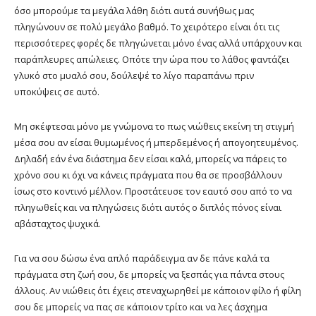
όσο μπορούμε τα μεγάλα λάθη διότι αυτά συνήθως μας
πληγώνουν σε πολύ μεγάλο βαθμό. Το χειρότερο είναι ότι τις
περισσότερες φορές δε πληγώνεται μόνο ένας αλλά υπάρχουν και
παράπλευρες απώλειες. Οπότε την ώρα που το λάθος φαντάζει
γλυκό στο μυαλό σου, δούλεψέ το λίγο παραπάνω πριν
υποκύψεις σε αυτό.
Μη σκέφτεσαι μόνο με γνώμονα το πως νιώθεις εκείνη τη στιγμή
μέσα σου αν είσαι θυμωμένος ή μπερδεμένος ή απογοητευμένος.
Δηλαδή εάν ένα διάστημα δεν είσαι καλά, μπορείς να πάρεις το
χρόνο σου κι όχι να κάνεις πράγματα που θα σε προσβάλλουν
ίσως στο κοντινό μέλλον. Προστάτευσε τον εαυτό σου από το να
πληγωθείς και να πληγώσεις διότι αυτός ο διπλός πόνος είναι
αβάσταχτος ψυχικά.
Για να σου δώσω ένα απλό παράδειγμα αν δε πάνε καλά τα
πράγματα στη ζωή σου, δε μπορείς να ξεσπάς για πάντα στους
άλλους. Αν νιώθεις ότι έχεις στεναχωρηθεί με κάποιον φίλο ή φίλη
σου δε μπορείς να πας σε κάποιον τρίτο και να λες άσχημα