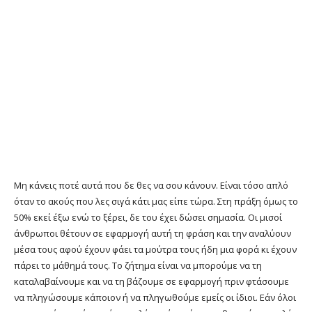
Μη κάνεις ποτέ αυτά που δε θες να σου κάνουν. Είναι τόσο απλό
όταν το ακούς που λες σιγά κάτι μας είπε τώρα. Στη πράξη όμως το
50% εκεί έξω ενώ το ξέρει, δε του έχει δώσει σημασία. Οι μισοί
άνθρωποι θέτουν σε εφαρμογή αυτή τη φράση και την αναλύουν
μέσα τους αφού έχουν φάει τα μούτρα τους ήδη μια φορά κι έχουν
πάρει το μάθημά τους. Το ζήτημα είναι να μπορούμε να τη
καταλαβαίνουμε και να τη βάζουμε σε εφαρμογή πριν φτάσουμε
να πληγώσουμε κάποιον ή να πληγωθούμε εμείς οι ίδιοι. Εάν όλοι