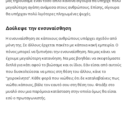
μας τηρούσαμε έναν τόσο απλό κανόνα σίγουρα θα υπήρχε πολύ
μεγαλύτερη αγάπη ανάμεσα στους ανθρώπους. Επίσης, σίγουρα
θα υπήρχαν πολύ λιγότερες πληγωμένες ψυχές.
Δούλεψε την ενσυναίσθηση
Η ενσυναίσθηση σε κάποιους ανθρώπους υπάρχει σχεδόν από
μόνη της. Σε άλλους έρχεται πακέτο με κάποια κακή εμπειρία. Ο
πόνος μπορεί να ξυπνήσει την ενσυναίσθηση. Να μας κάνει να
έχουμε μεγαλύτερη κατανόηση. Να μας βοηθάει να σκεφτόμαστε
διπλά για κάτι αφού το βιώσαμε και οι ίδιοι. Εάν είσαι από αυτούς
που δυσκολεύεσαι να μπεις στη θέση του άλλου, κάνε το
“χειροκίνητα”. Κάθε φορά που νιώθεις ότι δε καταλαβαίνεις πως
νιώθει κάποιος, βάλε τον εαυτό σου στη θέση του. Φτιάξε στο
μυαλό σου μια παρόμοια κατάσταση στην οποία όμως θα είσαι
εσύ ο πρωταγωνιστής.