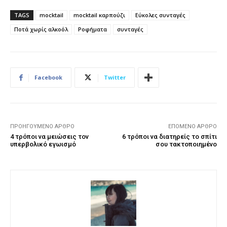
TAGS
mocktail
mocktail καρπούζι
Εύκολες συνταγές
Ποτά χωρίς αλκοόλ
Ροφήματα
συνταγές
Facebook
Twitter
ΠΡΟΗΓΟΎΜΕΝΟ ΆΡΘΡΟ
ΕΠΌΜΕΝΟ ΆΡΘΡΟ
4 τρόποι να μειώσεις τον
6 τρόποι να διατηρείς το σπίτι
υπερβολικό εγωισμό
σου τακτοποιημένο