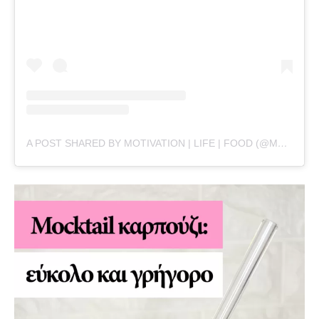
A POST SHARED BY MOTIVATION | LIFE | FOOD (@MYLIFEANDANXIETY.COM_)