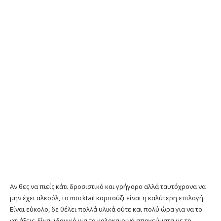
Αν θες να πιείς κάτι δροσιστικό και γρήγορο αλλά ταυτόχρονα να
μην έχει αλκοόλ, το mocktail καρπούζι είναι η καλύτερη επιλογή.
Είναι εύκολο, δε θέλει πολλά υλικά ούτε και πολύ ώρα για να το
φτιάξεις. Είναι ιδανικό για τα καλοκαιρινά απογεύματα με το