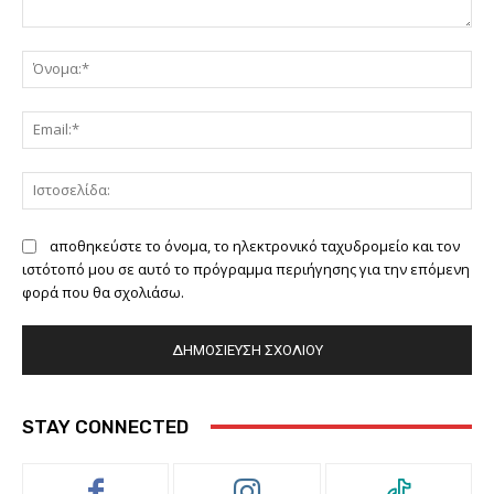
Σχόλιο:
Όν
Ema
Ιστ
αποθηκεύστε το όνομα, το ηλεκτρονικό ταχυδρομείο και τον
ιστότοπό μου σε αυτό το πρόγραμμα περιήγησης για την επόμενη
φορά που θα σχολιάσω.
STAY CONNECTED