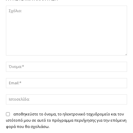
Σχόλιο:
Όν
Ema
Ιστ
αποθηκεύστε το όνομα, το ηλεκτρονικό ταχυδρομείο και τον
ιστότοπό μου σε αυτό το πρόγραμμα περιήγησης για την επόμενη
φορά που θα σχολιάσω.