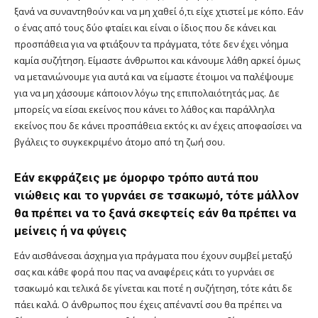
ξανά να συναντηθούν και να μη χαθεί ό,τι είχε χτιστεί με κόπο. Εάν
ο ένας από τους δύο φταίει και είναι ο ίδιος που δε κάνει και
προσπάθεια για να φτιάξουν τα πράγματα, τότε δεν έχει νόημα
καμία συζήτηση. Είμαστε άνθρωποι και κάνουμε λάθη αρκεί όμως
να μετανιώνουμε για αυτά και να είμαστε έτοιμοι να παλέψουμε
για να μη χάσουμε κάποιον λόγω της επιπολαιότητάς μας. Δε
μπορείς να είσαι εκείνος που κάνει το λάθος και παράλληλα
εκείνος που δε κάνει προσπάθεια εκτός κι αν έχεις αποφασίσει να
βγάλεις το συγκεκριμένο άτομο από τη ζωή σου.
Εάν εκφράζεις με όμορφο τρόπο αυτά που
νιώθεις και το γυρνάει σε τσακωμό, τότε μάλλον
θα πρέπει να το ξανά σκεφτείς εάν θα πρέπει να
μείνεις ή να φύγεις
Εάν αισθάνεσαι άσχημα για πράγματα που έχουν συμβεί μεταξύ
σας και κάθε φορά που πας να αναφέρεις κάτι το γυρνάει σε
τσακωμό και τελικά δε γίνεται και ποτέ η συζήτηση, τότε κάτι δε
πάει καλά. Ο άνθρωπος που έχεις απέναντί σου θα πρέπει να