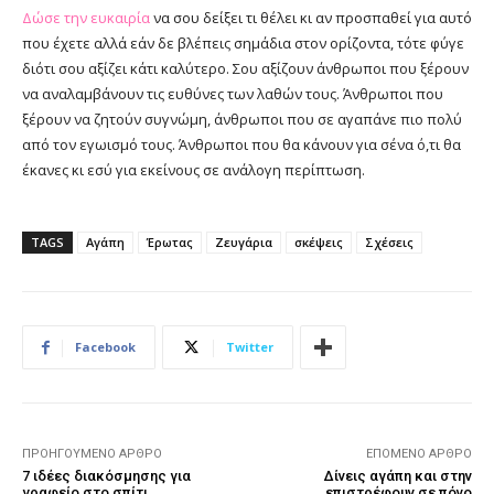
Δώσε την ευκαιρία
να σου δείξει τι θέλει κι αν προσπαθεί για αυτό
που έχετε αλλά εάν δε βλέπεις σημάδια στον ορίζοντα, τότε φύγε
διότι σου αξίζει κάτι καλύτερο. Σου αξίζουν άνθρωποι που ξέρουν
να αναλαμβάνουν τις ευθύνες των λαθών τους. Άνθρωποι που
ξέρουν να ζητούν συγνώμη, άνθρωποι που σε αγαπάνε πιο πολύ
από τον εγωισμό τους. Άνθρωποι που θα κάνουν για σένα ό,τι θα
έκανες κι εσύ για εκείνους σε ανάλογη περίπτωση.
TAGS
Αγάπη
Έρωτας
Ζευγάρια
σκέψεις
Σχέσεις
Facebook
Twitter
ΠΡΟΗΓΟΎΜΕΝΟ ΆΡΘΡΟ
ΕΠΌΜΕΝΟ ΆΡΘΡΟ
7 ιδέες διακόσμησης για
Δίνεις αγάπη και στην
γραφείο στο σπίτι
επιστρέφουν σε πόνο