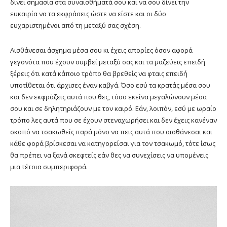
δίνει σημασία στα συναισθήματά σου και να σου δίνει την
ευκαιρία να τα εκφράσεις ώστε να είστε και οι δύο
ευχαριστημένοι από τη μεταξύ σας σχέση.
Αισθάνεσαι άσχημα μέσα σου κι έχεις απορίες όσον αφορά
γεγονότα που έχουν συμβεί μεταξύ σας και τα μαζεύεις επειδή
ξέρεις ότι κατά κάποιο τρόπο θα βρεθείς να φταις επειδή
υποτίθεται ότι άρχισες έναν καβγά. Όσο εσύ τα κρατάς μέσα σου
και δεν εκφράζεις αυτά που θες, τόσο εκείνα μεγαλώνουν μέσα
σου και σε δηλητηριάζουν με τον καιρό. Εάν, λοιπόν, εσύ με ωραίο
τρόπο λες αυτά που σε έχουν στεναχωρήσει και δεν έχεις κανέναν
σκοπό να τσακωθείς παρά μόνο να πεις αυτά που αισθάνεσαι και
κάθε φορά βρίσκεσαι να κατηγορείσαι για τον τσακωμό, τότε ίσως
θα πρέπει να ξανά σκεφτείς εάν θες να συνεχίσεις να υπομένεις
μια τέτοια συμπεριφορά.