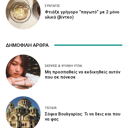
ΣΥΝΤΑΓΈΣ
Φτιάξε γρήγορο “παγωτό” με 2 μόνο
υλικά (βίντεο)
ΔΗΜΟΦΙΛΉ ΆΡΘΡΑ
ΣΚΈΨΕΙΣ & ΨΥΧΙΚΉ ΥΓΕΊΑ
Μη προσπαθείς να εκδικηθείς αυτόν
που σε πόνεσε
ΤΑΞΊΔΙΑ
Σόφια Βουλγαρίας: Τι να δεις και που
να φας