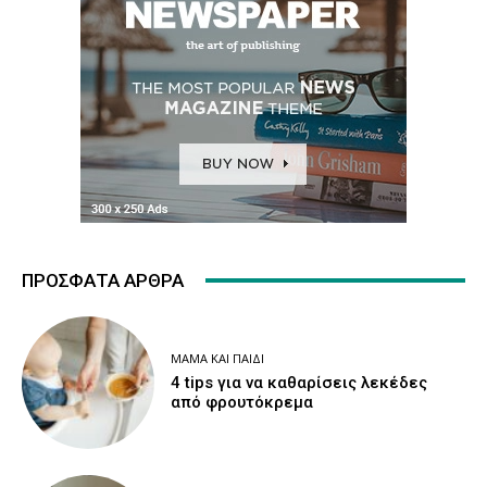
ΠΡΌΣΦΑΤΑ ΆΡΘΡΑ
ΜΑΜΆ ΚΑΙ ΠΑΙΔΊ
4 tips για να καθαρίσεις λεκέδες
από φρουτόκρεμα