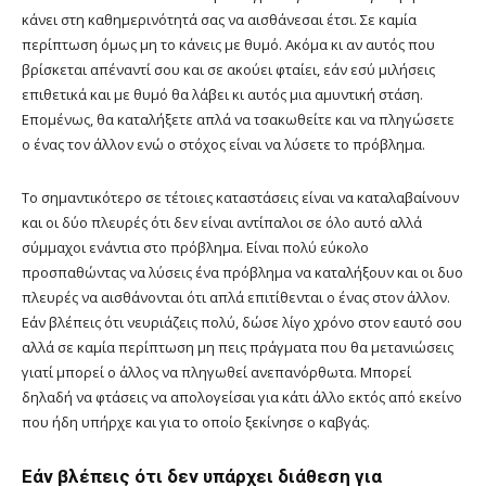
κάνει στη καθημερινότητά σας να αισθάνεσαι έτσι. Σε καμία
περίπτωση όμως μη το κάνεις με θυμό. Ακόμα κι αν αυτός που
βρίσκεται απέναντί σου και σε ακούει φταίει, εάν εσύ μιλήσεις
επιθετικά και με θυμό θα λάβει κι αυτός μια αμυντική στάση.
Επομένως, θα καταλήξετε απλά να τσακωθείτε και να πληγώσετε
ο ένας τον άλλον ενώ ο στόχος είναι να λύσετε το πρόβλημα.
Το σημαντικότερο σε τέτοιες καταστάσεις είναι να καταλαβαίνουν
και οι δύο πλευρές ότι δεν είναι αντίπαλοι σε όλο αυτό αλλά
σύμμαχοι ενάντια στο πρόβλημα. Είναι πολύ εύκολο
προσπαθώντας να λύσεις ένα πρόβλημα να καταλήξουν και οι δυο
πλευρές να αισθάνονται ότι απλά επιτίθενται ο ένας στον άλλον.
Εάν βλέπεις ότι νευριάζεις πολύ, δώσε λίγο χρόνο στον εαυτό σου
αλλά σε καμία περίπτωση μη πεις πράγματα που θα μετανιώσεις
γιατί μπορεί ο άλλος να πληγωθεί ανεπανόρθωτα. Μπορεί
δηλαδή να φτάσεις να απολογείσαι για κάτι άλλο εκτός από εκείνο
που ήδη υπήρχε και για το οποίο ξεκίνησε ο καβγάς.
Εάν βλέπεις ότι δεν υπάρχει διάθεση για