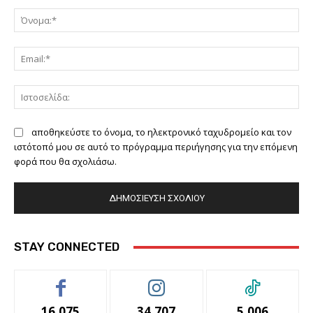
Σχόλιο:
Όν
Ema
Ιστ
αποθηκεύστε το όνομα, το ηλεκτρονικό ταχυδρομείο και τον
ιστότοπό μου σε αυτό το πρόγραμμα περιήγησης για την επόμενη
φορά που θα σχολιάσω.
STAY CONNECTED
16,075
34,707
5,006