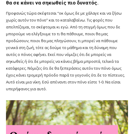
θα σε κάνει να σηκωθείς πιο δυνατός.
Προφανώς τώρα σκέφτεσαι “οκ όμως δε με χάλαγε και να ζήσω
χωρίς αυτόν τον πόνο” και το καταλαβαίνω. Τις φορές που
απελπίζομαι, το σκέφτομαι κι εγώ. Από τη στιγμή όμως που δε
μπορούμε να ελέγξουμε το τι θα πάθουμε, ποιοι θα μας
προδώσουν, ποιοι θα μας πληγώσουν, τι μπορεί να πάθουμε
γενικά στη ζωή, τότε ας δούμε το μάθημα και τη δύναμη που
αυτός ο πόνος αφήνει. Εκεί που νόμιζες ότι δε μπορείς να
σηκωθείς ή ότι δε μπορείς να κάνεις βήμα μπροστά, τελικά τα
κατάφερες. Νόμιζες ότι δε θα ξεπεράσεις αυτόν τον πόνο όμως
έχεις κάνει τρομερή πρόοδο παρά το γεγονός ότι δε το πίστευες.
Αυτό είναι μια νίκη. Εσύ απέναντι στον πόνο είστε 1-0. Να είσαι
υπερήφανος για αυτό.