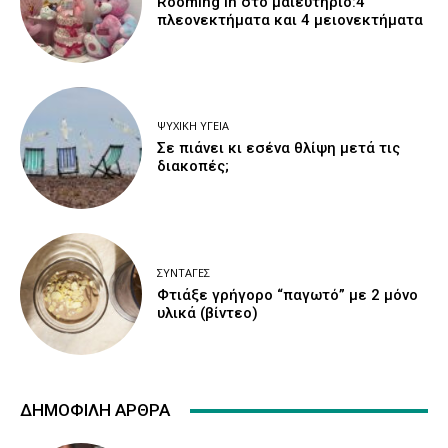
Rooming in στο μαιευτήριο:4
πλεονεκτήματα και 4 μειονεκτήματα
ΨΥΧΙΚΉ ΥΓΕΊΑ
Σε πιάνει κι εσένα θλίψη μετά τις
διακοπές;
ΣΥΝΤΑΓΈΣ
Φτιάξε γρήγορο “παγωτό” με 2 μόνο
υλικά (βίντεο)
ΔΗΜΟΦΙΛΉ ΆΡΘΡΑ