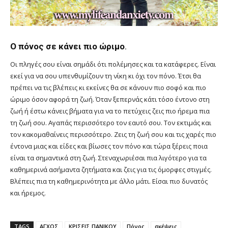
Ο πόνος σε κάνει πιο ώριμο
.
Οι πληγές σου είναι σημάδι ότι πολέμησες και τα κατάφερες. Είναι
εκεί για να σου υπενθυμίζουν τη νίκη κι όχι τον πόνο. Έτσι θα
πρέπει να τις βλέπεις κι εκείνες θα σε κάνουν πιο σοφό και πιο
ώριμο όσον αφορά τη ζωή. Όταν ξεπερνάς κάτι τόσο έντονο στη
ζωή ή έστω κάνεις βήματα για να το πετύχεις ζεις πιο ήρεμα πια
τη ζωή σου. Αγαπάς περισσότερο τον εαυτό σου. Τον εκτιμάς και
τον κακομαθαίνεις περισσότερο. Ζεις τη ζωή σου και τις χαρές πιο
έντονα μιας και είδες και βίωσες τον πόνο και τώρα ξέρεις ποια
είναι τα σημαντικά στη ζωή. Στεναχωριέσαι πια λιγότερο για τα
καθημερινά ασήμαντα ζητήματα και ζεις για τις όμορφες στιγμές.
Βλέπεις πια τη καθημερινότητα με άλλο μάτι. Είσαι πιο δυνατός
και ήρεμος.
TAGS
ΑΓΧΟΣ
ΚΡΙΣΕΙΣ ΠΑΝΙΚΟΥ
Πόνος
σκέψεις