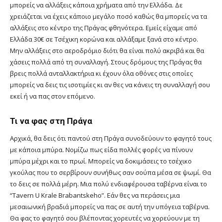
μπορείς να αλλάξεις κάποια χρήματα από την Ελλάδα. Δε
χρειάζεται να έχεις κάποιο μεγάλο ποσό καθώς θα μπορείς να τα
αλλάξεις στο κέντρο της Πράγας φθηνότερα. Εμείς είχαμε από
Ελλάδα 30€ σε Τσέχικη κορώνα και αλλάξαμε ξανά στο κέντρο.
Μην αλλάξεις στο αεροδρόμιο διότι θα είναι πολύ ακριβά και θα
χάσεις πολλά από τη συναλλαγή. Στους δρόμους της Πράγας θα
βρεις πολλά ανταλλακτήρια κι έχουν όλα οθόνες στις οποίες
μπορείς να δεις τις ισοτιμίες κι αν θες να κάνεις τη συναλλαγή σου
εκεί ή να πας στον επόμενο.
Τι να φας στη Πράγα
Αρχικά, θα δεις ότι παντού στη Πράγα συνοδεύουν το φαγητό τους
με κάποια μπύρα. Νομίζω πως είδα πολλές φορές να πίνουν
μπύρα μέχρι και το πρωί. Μπορείς να δοκιμάσεις το τσέχικο
γκούλας που το σερβίρουν συνήθως σαν σούπα μέσα σε ψωμί. Θα
το δεις σε πολλά μέρη. Μια πολύ ενδιαφέρουσα ταβέρνα είναι το
“Tavern U Krale Brabantskeho”. Εάν θες να περάσεις μια
μεσαιωνική βραδιά μπορείς να πας σε αυτή την υπόγεια ταβέρνα.
Θα φας το φαγητό σου βλέποντας χορευτές να χορεύουν με τη