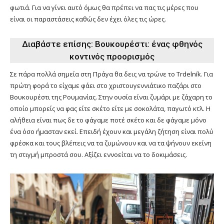
φωτιά. Για να γίνει αυτό όμως θα πρέπει να πας τις μέρες που
είναι οι παραστάσεις καθώς δεν έχει όλες τις ώρες.
Διαβάστε επίσης:
Βουκουρέστι: ένας φθηνός
κοντινός προορισμός
Σε πάρα πολλά σημεία στη Πράγα θα δεις να τρώνε το Trdelník. Για
πρώτη φορά το είχαμε φάει στο χριστουγεννιάτικο παζάρι στο
Βουκουρέστι της Ρουμανίας. Στην ουσία είναι ζυμάρι με ζάχαρη το
οποίο μπορείς να φας είτε σκέτο είτε με σοκολάτα, παγωτό κτλ. Η
αλήθεια είναι πως δε το φάγαμε ποτέ σκέτο και δε φάγαμε μόνο
ένα όσο ήμασταν εκεί. Επειδή έχουν και μεγάλη ζήτηση είναι πολύ
φρέσκα και τους βλέπεις να τα ζυμώνουν και να τα ψήνουν εκείνη
τη στιγμή μπροστά σου. Αξίζει εννοείται να το δοκιμάσεις.