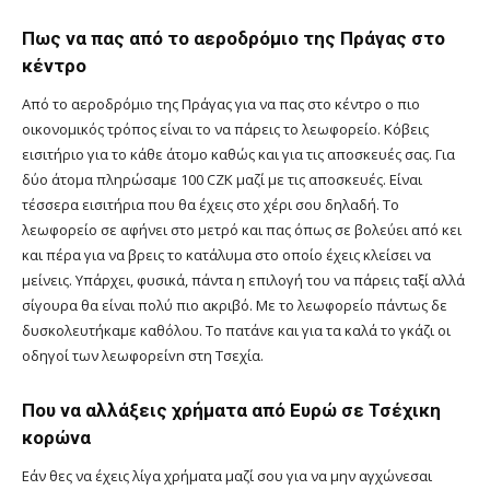
Πως να πας από το αεροδρόμιο της Πράγας στο
κέντρο
Από το αεροδρόμιο της Πράγας για να πας στο κέντρο ο πιο
οικονομικός τρόπος είναι το να πάρεις το λεωφορείο. Κόβεις
εισιτήριο για το κάθε άτομο καθώς και για τις αποσκευές σας. Για
δύο άτομα πληρώσαμε 100 CZK μαζί με τις αποσκευές. Είναι
τέσσερα εισιτήρια που θα έχεις στο χέρι σου δηλαδή. Το
λεωφορείο σε αφήνει στο μετρό και πας όπως σε βολεύει από κει
και πέρα για να βρεις το κατάλυμα στο οποίο έχεις κλείσει να
μείνεις. Υπάρχει, φυσικά, πάντα η επιλογή του να πάρεις ταξί αλλά
σίγουρα θα είναι πολύ πιο ακριβό. Με το λεωφορείο πάντως δε
δυσκολευτήκαμε καθόλου. Το πατάνε και για τα καλά το γκάζι οι
οδηγοί των λεωφορείvn στη Τσεχία.
Που να αλλάξεις χρήματα από Ευρώ σε Τσέχικη
κορώνα
Εάν θες να έχεις λίγα χρήματα μαζί σου για να μην αγχώνεσαι