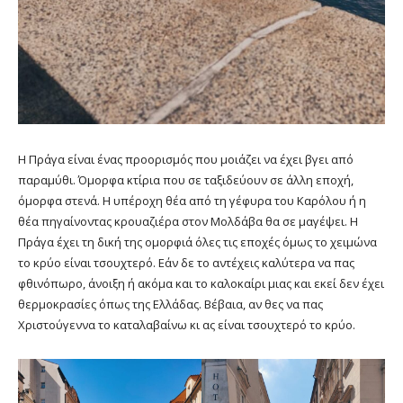
Η Πράγα είναι ένας προορισμός που μοιάζει να έχει βγει από
παραμύθι. Όμορφα κτίρια που σε ταξιδεύουν σε άλλη εποχή,
όμορφα στενά. Η υπέροχη θέα από τη γέφυρα του Καρόλου ή η
θέα πηγαίνοντας κρουαζιέρα στον Μολδάβα θα σε μαγέψει. Η
Πράγα έχει τη δική της ομορφιά όλες τις εποχές όμως το χειμώνα
το κρύο είναι τσουχτερό. Εάν δε το αντέχεις καλύτερα να πας
φθινόπωρο, άνοιξη ή ακόμα και το καλοκαίρι μιας και εκεί δεν έχει
θερμοκρασίες όπως της Ελλάδας. Βέβαια, αν θες να πας
Χριστούγεννα το καταλαβαίνω κι ας είναι τσουχτερό το κρύο.