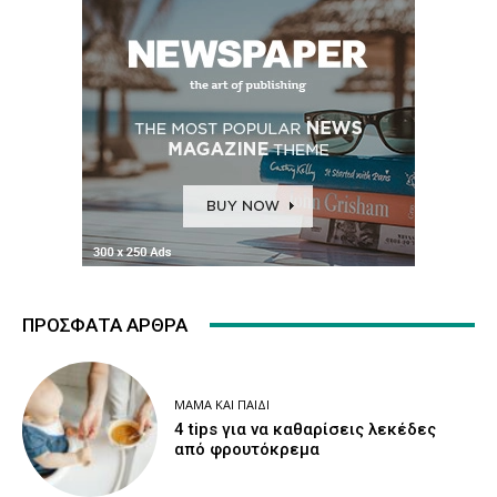
ΠΡΌΣΦΑΤΑ ΆΡΘΡΑ
ΜΑΜΆ ΚΑΙ ΠΑΙΔΊ
4 tips για να καθαρίσεις λεκέδες
από φρουτόκρεμα