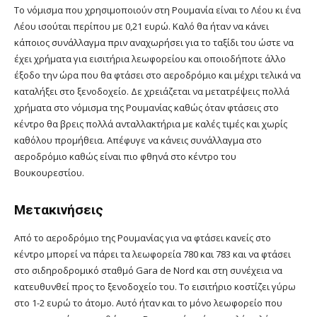
Το νόμισμα που χρησιμοποιούν στη Ρουμανία είναι το Λέου κι ένα
Λέου ισούται περίπου με 0,21 ευρώ. Καλό θα ήταν να κάνει
κάποιος συνάλλαγμα πριν αναχωρήσει για το ταξίδι του ώστε να
έχει χρήματα για εισιτήρια λεωφορείου και οποιοδήποτε άλλο
έξοδο την ώρα που θα φτάσει στο αεροδρόμιο και μέχρι τελικά να
καταλήξει στο ξενοδοχείο. Δε χρειάζεται να μετατρέψεις πολλά
χρήματα στο νόμισμα της Ρουμανίας καθώς όταν φτάσεις στο
κέντρο θα βρεις πολλά ανταλλακτήρια με καλές τιμές και χωρίς
καθόλου προμήθεια. Απέφυγε να κάνεις συνάλλαγμα στο
αεροδρόμιο καθώς είναι πιο φθηνά στο κέντρο του
Βουκουρεστίου.
Μετακινήσεις
Από το αεροδρόμιο της Ρουμανίας για να φτάσει κανείς στο
κέντρο μπορεί να πάρει τα λεωφορεία 780 και 783 και να φτάσει
στο σιδηροδρομικό σταθμό Gara de Nord και στη συνέχεια να
κατευθυνθεί προς το ξενοδοχείο του. Το εισιτήριο κοστίζει γύρω
στο 1-2 ευρώ το άτομο. Αυτό ήταν και το μόνο λεωφορείο που