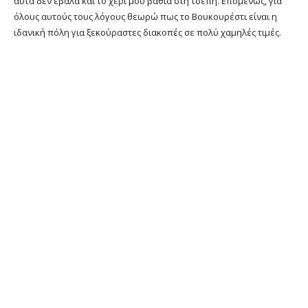
αυτά δεν έβαλα και το χέρι μου βαθιά στη τσέπη. Επομένως, για
όλους αυτούς τους λόγους θεωρώ πως το Βουκουρέστι είναι η
ιδανική πόλη για ξεκούραστες διακοπές σε πολύ χαμηλές τιμές.