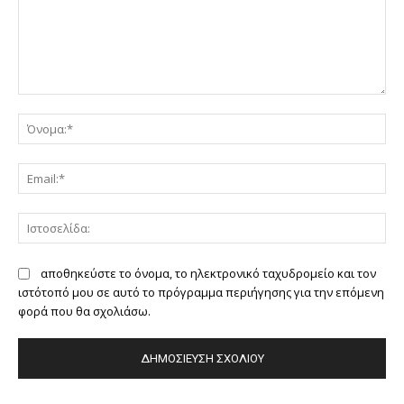
Σχόλιο:
Όν
Ema
Ιστ
αποθηκεύστε το όνομα, το ηλεκτρονικό ταχυδρομείο και τον
ιστότοπό μου σε αυτό το πρόγραμμα περιήγησης για την επόμενη
φορά που θα σχολιάσω.