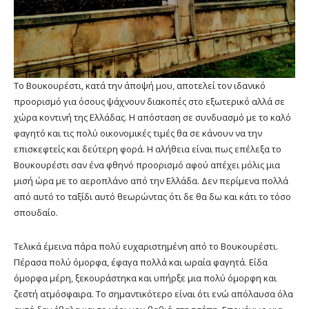
Το Βουκουρέστι, κατά την άποψή μου, αποτελεί τον ιδανικό
προορισμό για όσους ψάχνουν διακοπές στο εξωτερικό αλλά σε
χώρα κοντινή της Ελλάδας. Η απόσταση σε συνδυασμό με το καλό
φαγητό και τις πολύ οικονομικές τιμές θα σε κάνουν να την
επισκεφτείς και δεύτερη φορά. Η αλήθεια είναι πως επέλεξα το
Βουκουρέστι σαν ένα φθηνό προορισμό αφού απέχει μόλις μια
μισή ώρα με το αεροπλάνο από την Ελλάδα. Δεν περίμενα πολλά
από αυτό το ταξίδι αυτό θεωρώντας ότι δε θα δω και κάτι το τόσο
σπουδαίο.
Τελικά έμεινα πάρα πολύ ευχαριστημένη από το Βουκουρέστι.
Πέρασα πολύ όμορφα, έφαγα πολλά και ωραία φαγητά. Είδα
όμορφα μέρη, ξεκουράστηκα και υπήρξε μια πολύ όμορφη και
ζεστή ατμόσφαιρα. Το σημαντικότερο είναι ότι ενώ απόλαυσα όλα