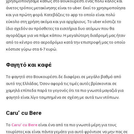
χρησιμοποιήσαμε καθώς στο Βουκουρέστι ένας πολύ καλός και
άνετος τρόπος μετακίνησης είναι το uber. Εκεί το χρησιμοποίησα
και για πρώτη φορά. Κατεβάζεις το app το οποίο είναι πολύ
εύκολο στη χρήση ακόμα και για αρχάριους. Το uber κόστιζε το
ίδιο σχεδόν αν πρόσθετες τα εισιτήρια δυο ατόμων που θα
αγοράζαμε για να πάμε κάπου. Η μεγαλύτερη διαδρομή μας ήταν
από το κέντρο στο αεροδρόμιο κατά την επιστροφή μας το οποίο
κόστισε γύρω στα 6-7 ευρώ.
Φαγητό και καφέ
Το φαγητό στο Βουκουρέστι δε διαφέρει σε μεγάλο βαθμό από
αυτό της Ελλάδας. Όσον αφορά τις τιμές αυτές βρίσκονται σε
χαμηλά επίπεδα παρά το γεγονός ότι τα πιο γνωστά μαγαζιά για
φαγητό είναι λίγο τσιμπημένα σε σχέση με αυτά των ντόπιων.
Caru’ cu Bere
Το
Caru’ cu Bere
είναι ένα από τα πιο γνωστά μέρη για τους
τουρίστες και είναι πάντα γεμάτο για αυτό φρόντισε να μην πας σε