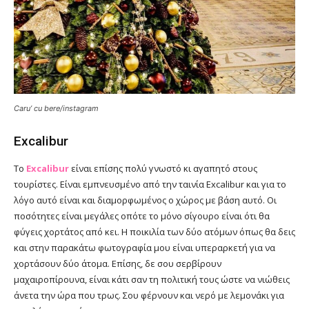
Caru’ cu bere/instagram
Excalibur
Το
Excalibur
είναι επίσης πολύ γνωστό κι αγαπητό στους
τουρίστες. Είναι εμπνευσμένο από την ταινία Excalibur και για το
λόγο αυτό είναι και διαμορφωμένος ο χώρος με βάση αυτό. Οι
ποσότητες είναι μεγάλες οπότε το μόνο σίγουρο είναι ότι θα
φύγεις χορτάτος από κει. Η ποικιλία των δύο ατόμων όπως θα δεις
και στην παρακάτω φωτογραφία μου είναι υπεραρκετή για να
χορτάσουν δύο άτομα. Επίσης, δε σου σερβίρουν
μαχαιροπίρουνα, είναι κάτι σαν τη πολιτική τους ώστε να νιώθεις
άνετα την ώρα που τρως. Σου φέρνουν και νερό με λεμονάκι για